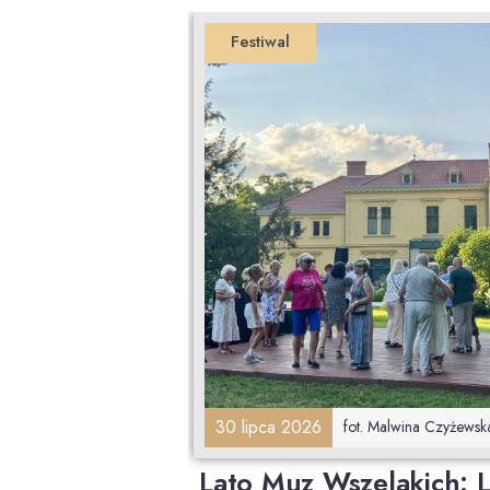
Festiwal
30 lipca 2026
fot. Malwina Czyżewsk
Lato Muz Wszelakich: L