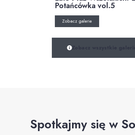
Potańcówka vol.5
Zobacz galerie
Zobacz wszystkie galeri
Spotkajmy się w So