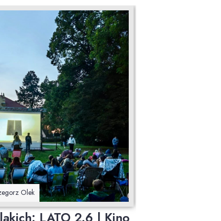
rzegorz Olek
akich: LATO 2.6 | Kino