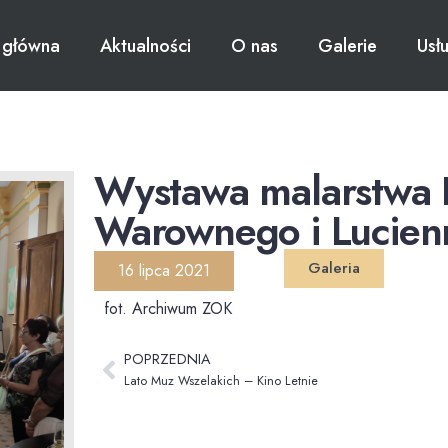
 główna
Aktualności
O nas
Galerie
Usł
Wystawa malarstwa
Warownego i Lucien
Galeria
16 lipca 2021
fot. Archiwum ZOK
POPRZEDNIA
Lato Muz Wszelakich – Kino Letnie