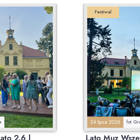
Festiwal
24 lipca 2026
a
fot. G
ato 2.6 |
Lato Muz Wszel