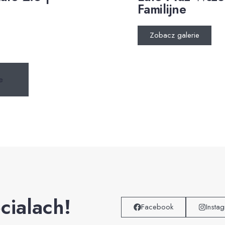
Familijne
Zobacz galerie
e
cialach!
Facebook
Insta