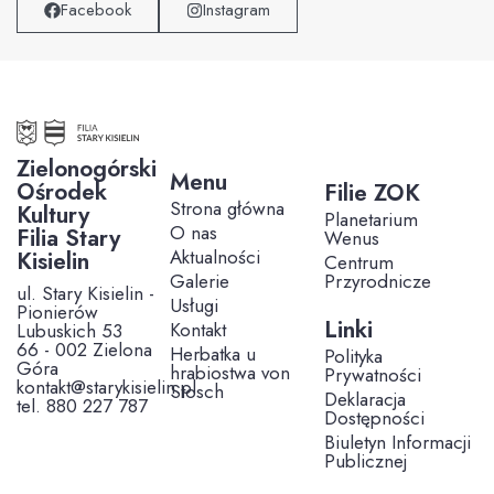
Facebook
Instagram
Zielonogórski
Menu
Ośrodek
Filie ZOK
Strona główna
Kultury
Planetarium
O nas
Filia Stary
Wenus
Aktualności
Kisielin
Centrum
Galerie
Przyrodnicze
ul. Stary Kisielin -
Usługi
Pionierów
Linki
Kontakt
Lubuskich 53
66 - 002 Zielona
Herbatka u
Polityka
Góra
hrabiostwa von
Prywatności
kontakt@starykisielin.pl
Stosch
Deklaracja
tel. 880 227 787
Dostępności
Biuletyn Informacji
Publicznej