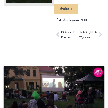
Galeria
fot. Archiwum ZOK
POPRZEDNIA
NASTĘPNA
Poranek muzyczny w Pałacu
Wystawa malarstwa Bogdana Warownego i Lucienne Smagala