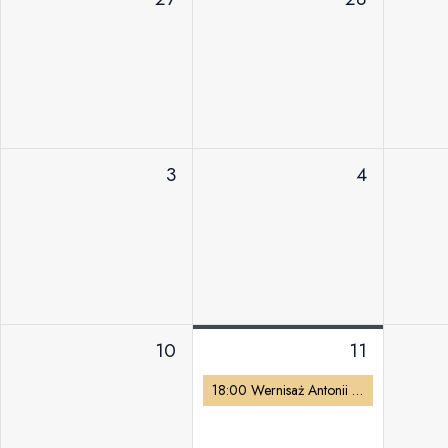
3
4
10
11
18:00 Wernisaż Antonii „Marek” Kolonko | fotografia „Podróże, te małe i te duże – Maras, Moray, Machu Picchu”