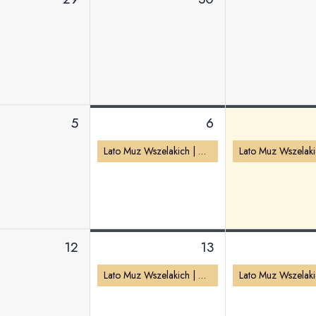
5
6
Lato Muz Wszelakich | Potańcówka w Pałacu
12
13
Lato Muz Wszelakich | Potańcówka w Pałacu