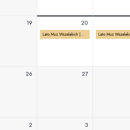
19
20
Lato Muz Wszelakich | Potańcówka w Pałacu
26
27
2
3