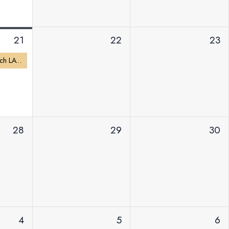
21
22
23
Lato Muz Wszelakich LATO 2.6 | Kino Familijne
28
29
30
4
5
6