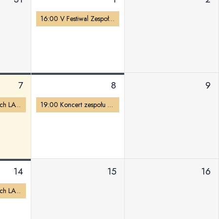
16:00 V Festiwal Zespołów Śpiewaczych
7
8
9
Lato Muz Wszelakich LATO 2.6 | Kino Familijne
19:00 Koncert zespołu LOS DIVORCEROS
14
15
16
Lato Muz Wszelakich LATO 2.6 | Kino Familijne