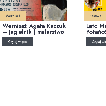
Wernisaż
Festiwal
Wernisaż Agata Kaczuk
Lato M
– Jagielnik | malarstwo
Potańc
Czytaj więcej
Czytaj wi