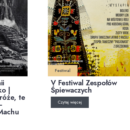
Festiwal
ii
V Festiwal Zespołów
o |
Śpiewaczych
róże, te
Czytaj więcej
–
 Machu