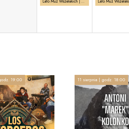
Lato Muz Wszelakich | Potańcówka w Pałacu
 godz. 19:00
11 sierpnia | godz. 18:00