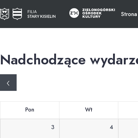
Strona
Nadchodzące wydarz
‹
Pon
Wt
3
4