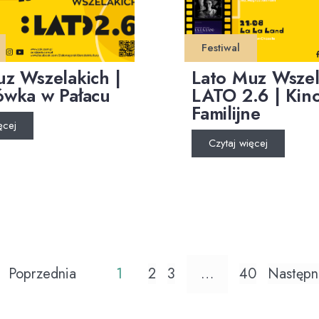
Festiwal
uz Wszelakich |
Lato Muz Wszel
ówka w Pałacu
LATO 2.6 | Kin
Familijne
ęcej
Czytaj więcej
Poprzednia
1
2
3
…
40
Następn