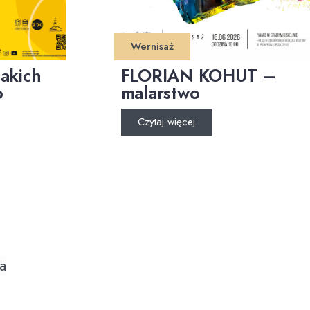
Wernisaż
akich
FLORIAN KOHUT –
o
malarstwo
Czytaj więcej
a