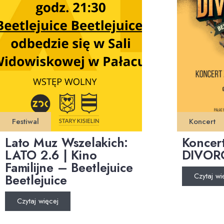
Festiwal
Koncert
Lato Muz Wszelakich:
Koncer
LATO 2.6 | Kino
DIVOR
Familijne – Beetlejuice
Czytaj wi
Beetlejuice
Czytaj więcej