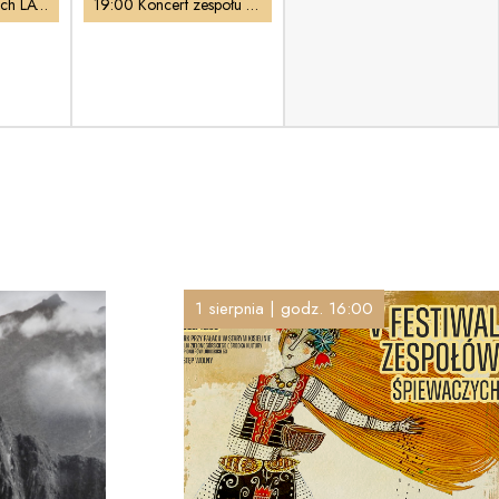
Lato Muz Wszelakich LATO 2.6 | Kino Familijne
19:00 Koncert zespołu LOS DIVORCEROS
1 sierpnia | godz. 16:00