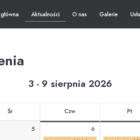
 główna
Aktualności
O nas
Galerie
Usł
enia
3 - 9 sierpnia 2026
Śr
Czw
Pt
5
6