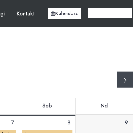
ugi
Kontakt
Kalendarz
›
Sob
Nd
7
8
9