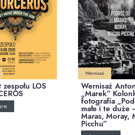
Wernisaż
t zespołu LOS
Wernisaż Anton
CEROS
„Marek” Kolonk
fotografia „Pod
ęcej
małe i te duże 
Maras, Moray,
Picchu”