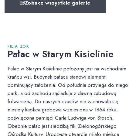
Zobacz wszystkie galerie
FILIA ZOK
Pałac w Starym Kisielinie
Pałac w Starym Kisielinie położony jest na wschodnim
krańcu wsi. Budynek pałacu stano­wi element
dominujący założenia. Od południa przylega do niego
park, a od zachodu są­siaduje z dawną zabudową
folwarczną. Do naszych czasów nie zachowała się
niestety ka­plica grobowa wzniesiona w 1864 roku,
poświęcona pamięci Carla Ludwiga von Stosch.
Obecnie pałac jest siedzibą filii Zielonogórskiego
Ośrodka Kultury. Uroczyste otwarcie miało miejsce