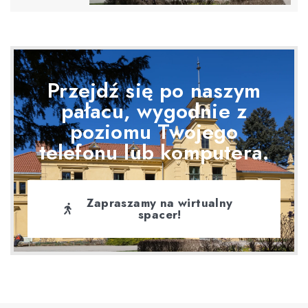
Przejdź się po naszym
pałacu, wygodnie z
poziomu Twojego
telefonu lub komputera.
Zapraszamy na wirtualny
spacer!