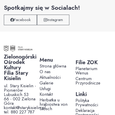
Spotkajmy się w Socialach!
Facebook
Instagram
Zielonogórski
Menu
Ośrodek
Filie ZOK
Strona główna
Kultury
Planetarium
O nas
Filia Stary
Wenus
Aktualności
Kisielin
Centrum
Galerie
Przyrodnicze
ul. Stary Kisielin -
Usługi
Pionierów
Linki
Kontakt
Lubuskich 53
66 - 002 Zielona
Herbatka u
Polityka
Góra
hrabiostwa von
Prywatności
kontakt@starykisielin.pl
Stosch
Deklaracja
tel. 880 227 787
Dostępności