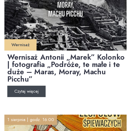
Wernisaż
Wernisaż Antonii „Marek” Kolonko
| fotografia „Podróże, te małe i te
duże – Maras, Moray, Machu
Picchu”
Czytaj więcej
1 sierpnia | godz. 16:00