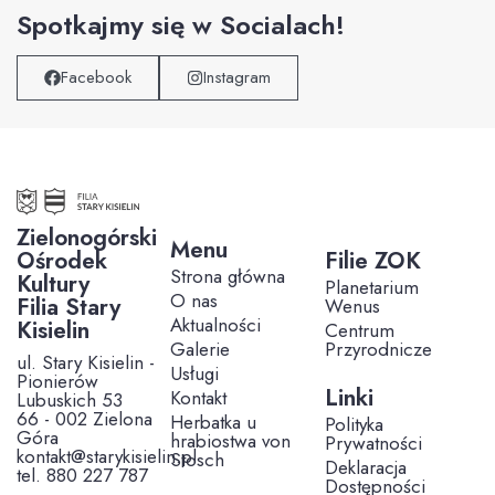
Spotkajmy się w Socialach!
Facebook
Instagram
Zielonogórski
Menu
Ośrodek
Filie ZOK
Strona główna
Kultury
Planetarium
O nas
Filia Stary
Wenus
Aktualności
Kisielin
Centrum
Galerie
Przyrodnicze
ul. Stary Kisielin -
Usługi
Pionierów
Linki
Kontakt
Lubuskich 53
66 - 002 Zielona
Herbatka u
Polityka
Góra
hrabiostwa von
Prywatności
kontakt@starykisielin.pl
Stosch
Deklaracja
tel. 880 227 787
Dostępności