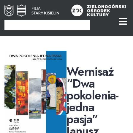
Wernisaż
“Dwa
pokolenia-
jedna
pasja”
Janusz