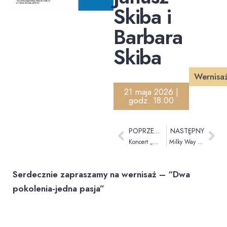
Skiba i
Barbara
Skiba
Wernisa
21 maja 2026 |
godz. 18:00
POPRZEDNI
NASTĘPNY
Koncert „W rytmie tanga vol.2” Walicki-Popiołek Duo
Milky Way III Laktacyjna sesja zdjęciowa
Serdecznie zapraszamy na wernisaż – “Dwa
pokolenia-jedna pasja”