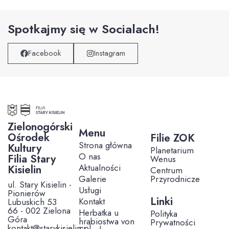
Spotkajmy się w Socialach!
Facebook
Instagram
Zielonogórski
Menu
Ośrodek
Filie ZOK
Strona główna
Kultury
Planetarium
O nas
Filia Stary
Wenus
Aktualności
Kisielin
Centrum
Galerie
Przyrodnicze
ul. Stary Kisielin -
Usługi
Pionierów
Linki
Kontakt
Lubuskich 53
66 - 002 Zielona
Herbatka u
Polityka
Góra
hrabiostwa von
Prywatności
kontakt@starykisielin.pl