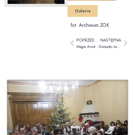
Galeria
fot. Archiwum ZOK
POPRZEDNIA
NASTĘPNA
Magia Anioła – podsumowanie konkursu
Gwiazdo świeć, kolędo leć!