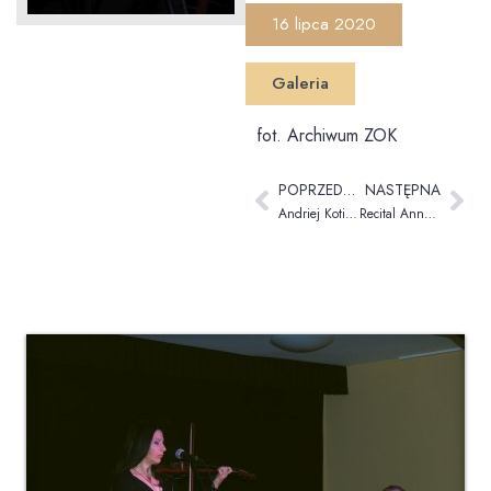
16 lipca 2020
Galeria
fot. Archiwum ZOK
POPRZEDNIA
NASTĘPNA
Andriej Kotin: Kołysanki dla Lunatyków – recital akustyczny
Recital Anna Poszelużna & Krystian Jałoszyński