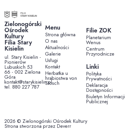
Zielonogórski
Menu
Ośrodek
Filie ZOK
Strona główna
Kultury
Planetarium
O nas
Filia Stary
Wenus
Aktualności
Kisielin
Centrum
Galerie
Przyrodnicze
ul. Stary Kisielin -
Usługi
Pionierów
Linki
Kontakt
Lubuskich 53
66 - 002 Zielona
Herbatka u
Polityka
Góra
hrabiostwa von
Prywatności
kontakt@starykisielin.pl
Stosch
Deklaracja
tel. 880 227 787
Dostępności
Biuletyn Informacji
Publicznej
2026 © Zielonogórski Ośrodek Kultury
Strona stworzona przez Deverr