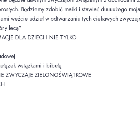
ne będzie dawnym zwyczajom związanym z obchodami Zi
dorosłych. Będziemy zdobić maiki i stawiać duuuużego moj
 sami weźcie udział w odtwarzaniu tych ciekawych zwyczaj
óry lecą”
ACJE DLA DZIECI I NIE TYLKO
udowej
ałązek wstążkami i bibułą
INNE ZWYCZAJE ZIELONOŚWIĄTKOWE
CH