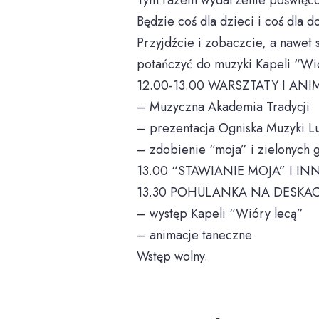
Tym razem wydarzenie poświęco
Będzie coś dla dzieci i coś dla 
Przyjdźcie i zobaczcie, a nawet
potańczyć do muzyki Kapeli “Wi
12.00-13.00 WARSZTATY I ANIM
– Muzyczna Akademia Tradycji
– prezentacja Ogniska Muzyki L
– zdobienie “moja” i zielonych g
13.00 “STAWIANIE MOJA” I 
13.30 POHULANKA NA DESKA
– występ Kapeli “Wióry lecą”
– animacje taneczne
Wstęp wolny.