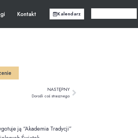
ugi
Kontakt
Kalendarz
enie
NASTĘPNY
Dorośli coś strasznego
ygotuje ją “Akademia Tradycji”