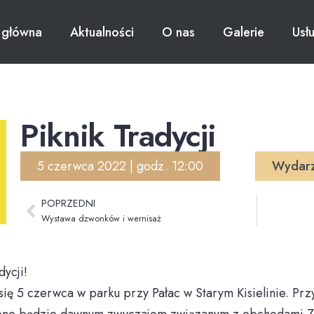
 główna
Aktualności
O nas
Galerie
Usł
Piknik Tradycji
5 czerwca 2022 | godz. 12:00
Wydarz
POPRZEDNI
Wystawa dzwonków i wernisaż
dycji!
się 5 czerwca w parku przy Pałac w Starym Kisielinie. Prz