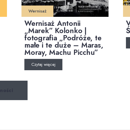
Wernisaż
Wernisaż Antonii
V
„Marek” Kolonko |
Ś
fotografia „Podróże, te
małe i te duże – Maras,
Moray, Machu Picchu”
Czytaj więcej
ności