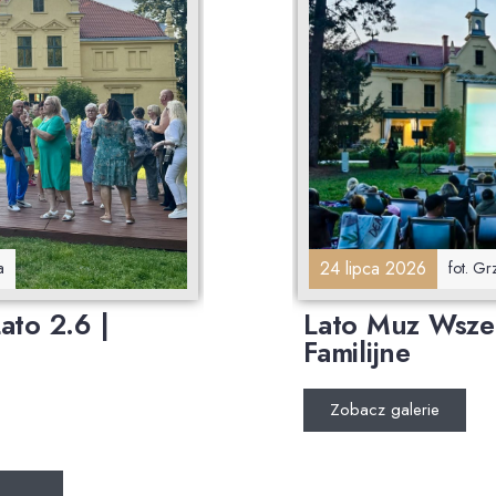
24 lipca 2026
a
fot. G
ato 2.6 |
Lato Muz Wszel
Familijne
Zobacz galerie