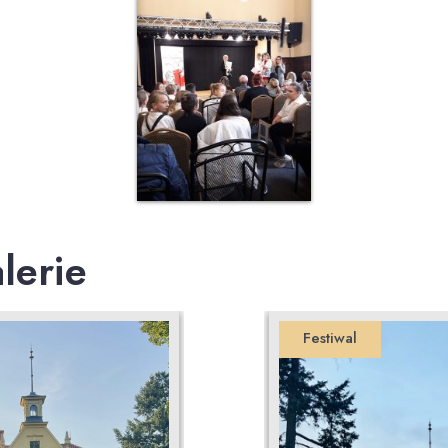
lerie
Festiwal