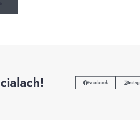
e
cialach!
Facebook
Insta