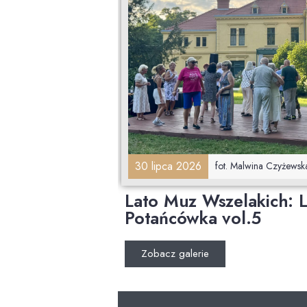
30 lipca 2026
fot. Malwina Czyżewsk
Lato Muz Wszelakich: L
Potańcówka vol.5
Zobacz galerie