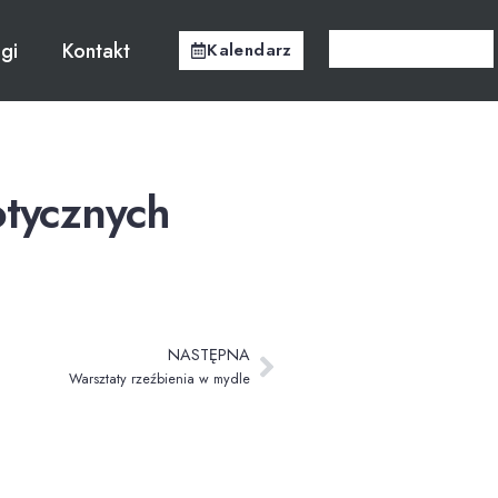
ugi
Kontakt
Kalendarz
otycznych
NASTĘPNA
Warsztaty rzeźbienia w mydle