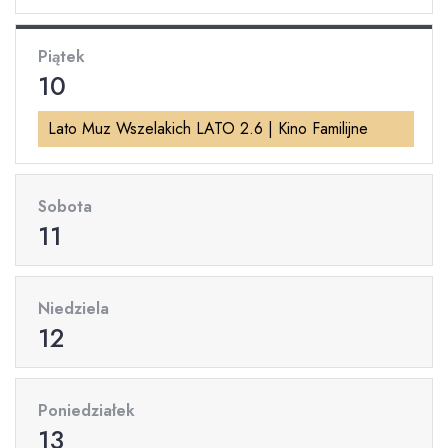
Piątek
10
Lato Muz Wszelakich LATO 2.6 | Kino Familijne
Sobota
11
Niedziela
12
Poniedziałek
13