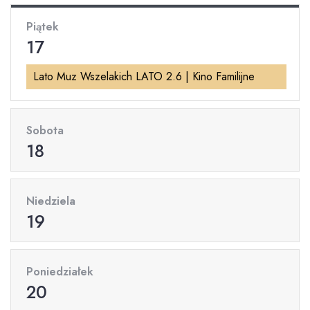
Piątek
17
Lato Muz Wszelakich LATO 2.6 | Kino Familijne
Sobota
18
Niedziela
19
Poniedziałek
20