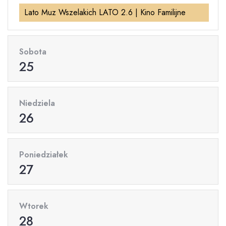
Lato Muz Wszelakich LATO 2.6 | Kino Familijne
Sobota
25
Niedziela
26
Poniedziałek
27
Wtorek
28