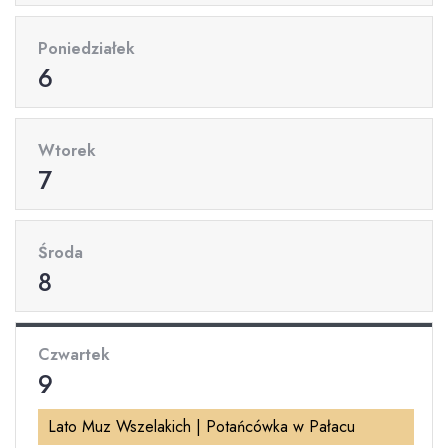
Poniedziałek
6
Wtorek
7
Środa
8
Czwartek
9
Lato Muz Wszelakich | Potańcówka w Pałacu