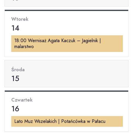
Wtorek
14
18:00 Wernisaż Agata Kaczuk – Jagielnik |
malarstwo
Środa
15
Czwartek
16
Lato Muz Wszelakich | Potańcówka w Pałacu