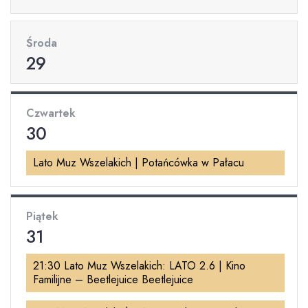
Środa
29
Czwartek
30
Lato Muz Wszelakich | Potańcówka w Pałacu
Piątek
31
21:30 Lato Muz Wszelakich: LATO 2.6 | Kino
Familijne – Beetlejuice Beetlejuice