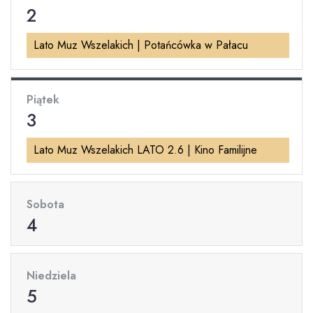
2
Lato Muz Wszelakich | Potańcówka w Pałacu
Piątek
3
Lato Muz Wszelakich LATO 2.6 | Kino Familijne
Sobota
4
Niedziela
5