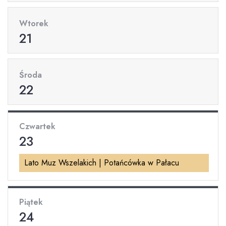
Wtorek
21
Środa
22
Czwartek
23
Lato Muz Wszelakich | Potańcówka w Pałacu
Piątek
24