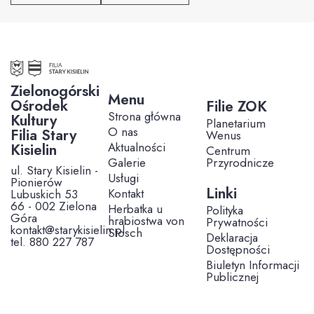
Zielonogórski
Menu
Ośrodek
Filie ZOK
Strona główna
Kultury
Planetarium
O nas
Filia Stary
Wenus
Aktualności
Kisielin
Centrum
Galerie
Przyrodnicze
ul. Stary Kisielin -
Usługi
Pionierów
Linki
Kontakt
Lubuskich 53
66 - 002 Zielona
Herbatka u
Polityka
Góra
hrabiostwa von
Prywatności
kontakt@starykisielin.pl
Stosch
Deklaracja
tel. 880 227 787
Dostępności
Biuletyn Informacji
Publicznej