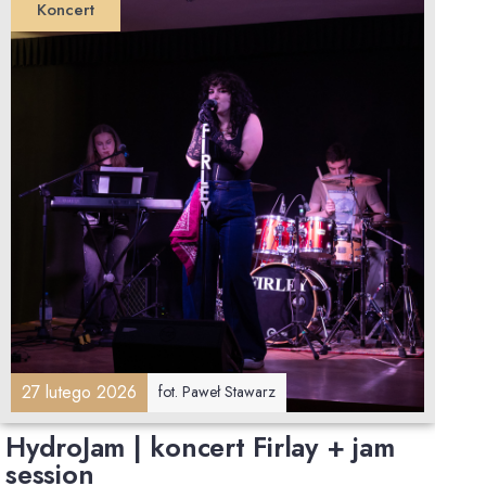
Koncert
27 lutego 2026
fot. Paweł Stawarz
HydroJam | koncert Firlay + jam
session