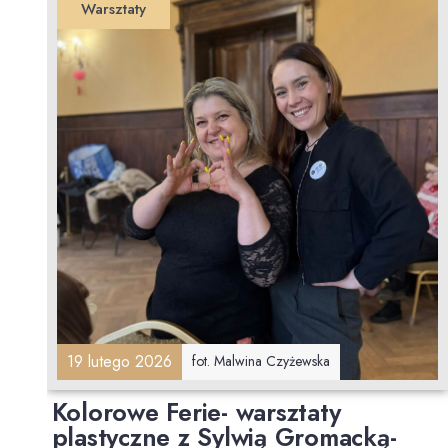
Warsztaty
19 lutego 2026
fot. Malwina Czyżewska
Kolorowe Ferie- warsztaty
plastyczne z Sylwią Gromacką-