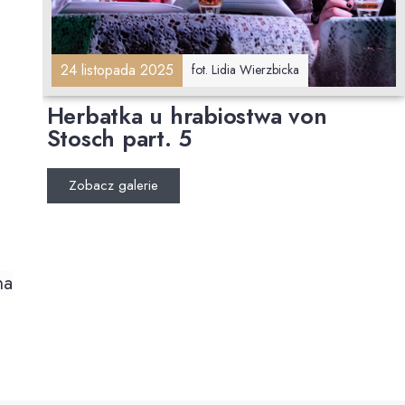
24 listopada 2025
fot. Lidia Wierzbicka
Herbatka u hrabiostwa von
Stosch part. 5
Zobacz galerie
na