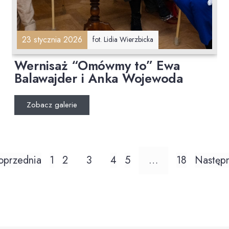
23 stycznia 2026
fot. Lidia Wierzbicka
Wernisaż “Omówmy to” Ewa
Balawajder i Anka Wojewoda
Zobacz galerie
oprzednia
1
2
3
4
5
…
18
Następ