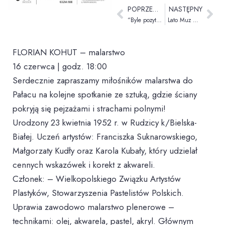
POPRZEDNI
NASTĘPNY
“Byle pozytywnie” – koncert zespołu Zielonogórskiego Ośrodka Kultury
Lato Muz Wszelakich LATO 2.6 | Kino Familijne
FLORIAN KOHUT – malarstwo
16 czerwca | godz. 18:00
Serdecznie zapraszamy miłośników malarstwa do
Pałacu na kolejne spotkanie ze sztuką, gdzie ściany
pokryją się pejzażami i strachami polnymi!
Urodzony 23 kwietnia 1952 r. w Rudzicy k/Bielska-
Białej. Uczeń artystów: Franciszka Suknarowskiego,
Małgorzaty Kudły oraz Karola Kubały, który udzielał
cennych wskazówek i korekt z akwareli.
Członek: – Wielkopolskiego Związku Artystów
Plastyków, Stowarzyszenia Pastelistów Polskich.
Uprawia zawodowo malarstwo plenerowe –
technikami: olej, akwarela, pastel, akryl. Głównym