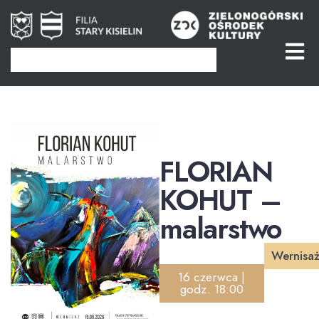
FLORIAN
KOHUT –
malarstwo
Wernisa
16 czerwca |
godz. 18:00