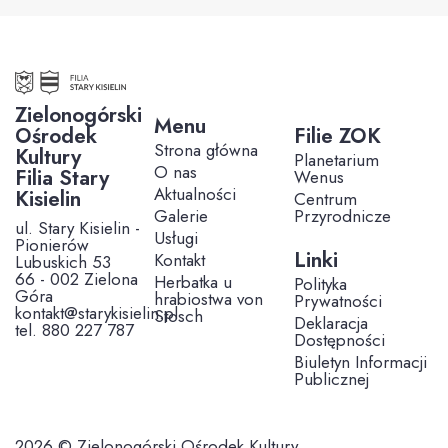
Zielonogórski
Menu
Ośrodek
Filie ZOK
Strona główna
Kultury
Planetarium
O nas
Filia Stary
Wenus
Aktualności
Kisielin
Centrum
Galerie
Przyrodnicze
ul. Stary Kisielin -
Usługi
Pionierów
Linki
Kontakt
Lubuskich 53
66 - 002 Zielona
Herbatka u
Polityka
Góra
hrabiostwa von
Prywatności
kontakt@starykisielin.pl
Stosch
Deklaracja
tel. 880 227 787
Dostępności
Biuletyn Informacji
Publicznej
2026 © Zielonogórski Ośrodek Kultury