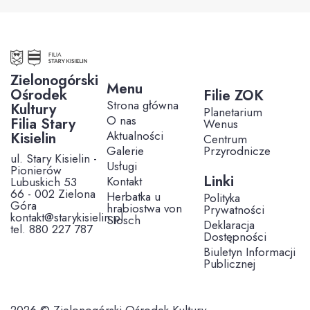
Zielonogórski
Menu
Ośrodek
Filie ZOK
Strona główna
Kultury
Planetarium
O nas
Filia Stary
Wenus
Aktualności
Kisielin
Centrum
Galerie
Przyrodnicze
ul. Stary Kisielin -
Usługi
Pionierów
Linki
Kontakt
Lubuskich 53
66 - 002 Zielona
Herbatka u
Polityka
Góra
hrabiostwa von
Prywatności
kontakt@starykisielin.pl
Stosch
Deklaracja
tel. 880 227 787
Dostępności
Biuletyn Informacji
Publicznej
2026 © Zielonogórski Ośrodek Kultury