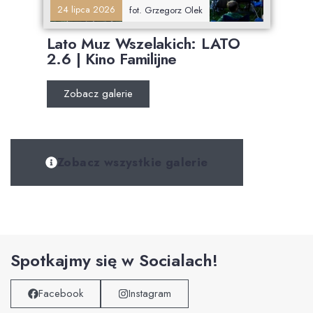
24 lipca 2026
fot. Grzegorz Olek
Lato Muz Wszelakich: LATO
2.6 | Kino Familijne
Zobacz galerie
Zobacz wszystkie galerie
Spotkajmy się w Socialach!
Facebook
Instagram