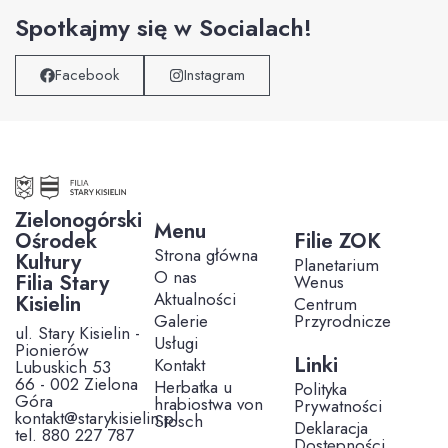
Spotkajmy się w Socialach!
Facebook
Instagram
Zielonogórski
Menu
Ośrodek
Filie ZOK
Strona główna
Kultury
Planetarium
O nas
Filia Stary
Wenus
Aktualności
Kisielin
Centrum
Galerie
Przyrodnicze
ul. Stary Kisielin -
Usługi
Pionierów
Linki
Kontakt
Lubuskich 53
66 - 002 Zielona
Herbatka u
Polityka
Góra
hrabiostwa von
Prywatności
kontakt@starykisielin.pl
Stosch
Deklaracja
tel. 880 227 787
Dostępności