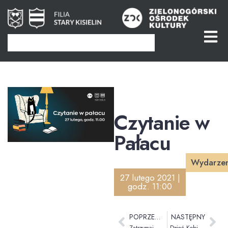
Czytanie w
Pałacu
Wydarzen
27 lutego 2021 |
godz. 11:00
POPRZEDNI
NASTĘPNY
Zatrzymaj miłość
Dzień Kobiet w Pałacu