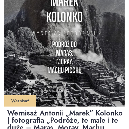
Wernisaż
Wernisaż Antonii „Marek” Kolonko
| fotografia „Podróże, te małe i te
duże – Maras, Moray, Machu