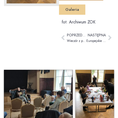
Galeria
fot. Archiwum ZOK
POPRZEDNIA
NASTĘPNA
Wieczór z poezją i malarstwem Haliny Jerulank
Europejskie Gotowanie z Seniorami part 3. Europe Direct Zielona Góra