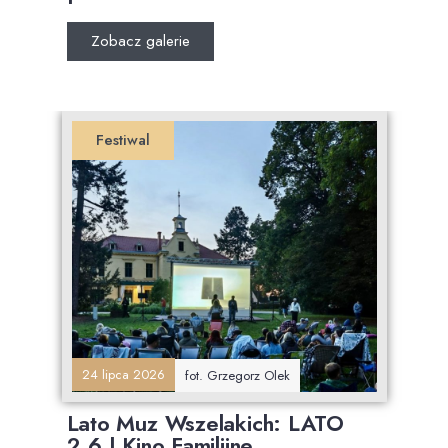
Zobacz galerie
Festiwal
24 lipca 2026
fot. Grzegorz Olek
Lato Muz Wszelakich: LATO
2.6 | Kino Familijne