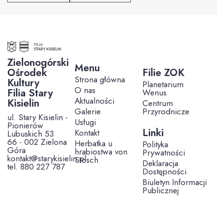
Zielonogórski
Menu
Ośrodek
Filie ZOK
Strona główna
Kultury
Planetarium
O nas
Filia Stary
Wenus
Aktualności
Kisielin
Centrum
Galerie
Przyrodnicze
ul. Stary Kisielin -
Usługi
Pionierów
Linki
Kontakt
Lubuskich 53
66 - 002 Zielona
Herbatka u
Polityka
Góra
hrabiostwa von
Prywatności
kontakt@starykisielin.pl
Stosch
Deklaracja
tel. 880 227 787
Dostępności
Biuletyn Informacji
Publicznej