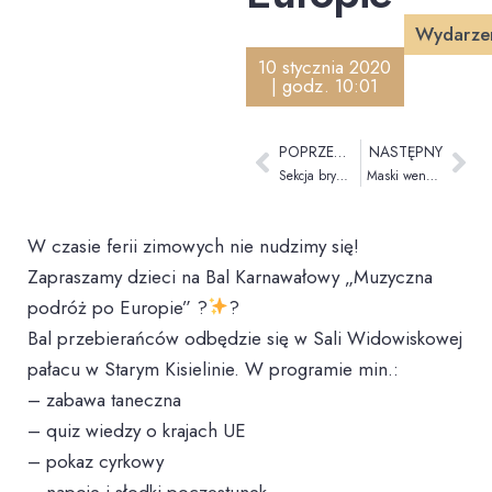
Wydarze
10 stycznia 2020
| godz. 10:01
POPRZEDNI
NASTĘPNY
Sekcja brydża sportowego zaprasza!
Maski weneckie – warsztaty plastyczne dla dzieci
W czasie ferii zimowych nie nudzimy się!
Zapraszamy dzieci na Bal Karnawałowy „Muzyczna
podróż po Europie” ?
?
Bal przebierańców odbędzie się w Sali Widowiskowej
pałacu w Starym Kisielinie. W programie min.:
– zabawa taneczna
– quiz wiedzy o krajach UE
– pokaz cyrkowy
– napoje i słodki poczęstunek