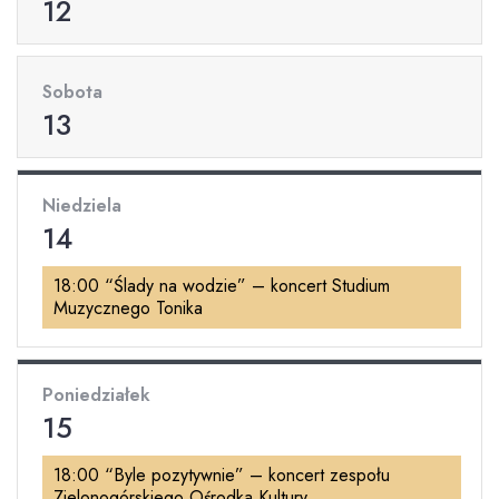
12
Sobota
13
Niedziela
14
18:00 “Ślady na wodzie” – koncert Studium
Muzycznego Tonika
Poniedziałek
15
18:00 “Byle pozytywnie” – koncert zespołu
Zielonogórskiego Ośrodka Kultury