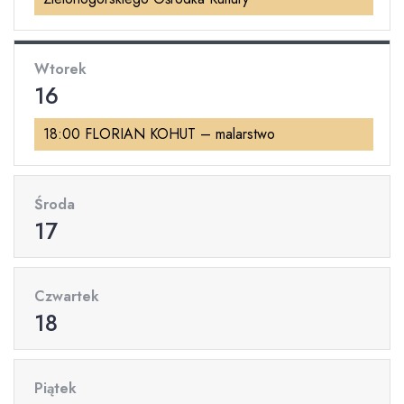
Wtorek
16
18:00 FLORIAN KOHUT – malarstwo
Środa
17
Czwartek
18
Piątek