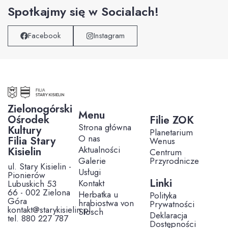
Spotkajmy się w Socialach!
Facebook
Instagram
Zielonogórski
Menu
Ośrodek
Filie ZOK
Strona główna
Kultury
Planetarium
O nas
Filia Stary
Wenus
Aktualności
Kisielin
Centrum
Galerie
Przyrodnicze
ul. Stary Kisielin -
Usługi
Pionierów
Linki
Kontakt
Lubuskich 53
66 - 002 Zielona
Herbatka u
Polityka
Góra
hrabiostwa von
Prywatności
kontakt@starykisielin.pl
Stosch
Deklaracja
tel. 880 227 787
Dostępności