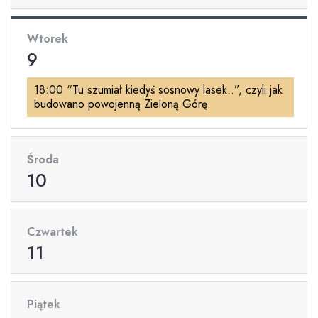
Wtorek
9
18:00 “Tu szumiał kiedyś sosnowy lasek..”, czyli jak
budowano powojenną Zieloną Górę
Środa
10
Czwartek
11
Piątek